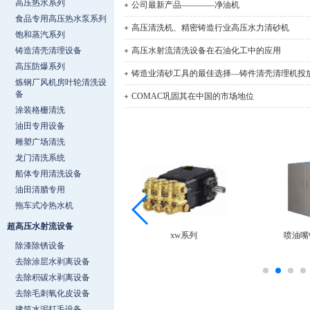
高压热水系列
公司最新产品————净油机
食品专用高压热水泵系列
高压清洗机、精密铸造行业高压水力清砂机
饱和蒸汽系列
铸造清壳清理设备
高压水射流清洗设备在石油化工中的应用
高压防爆系列
铸造业清砂工具的最佳选择—铸件清壳清理机投
炼钢厂风机房叶轮清洗设
备
COMAC巩固其在中国的市场地位
涂装格栅清洗
油田专用设备
雕塑广场清洗
龙门清洗系统
船体专用清洗设备
油田清腊专用
拖车式冷热水机
超高压水射流设备
MH1713
xw系列
喷油嘴
除漆除锈设备
去除涂层水剥离设备
去除积碳水剥离设备
去除毛刺氧化皮设备
建筑水泥打毛设备