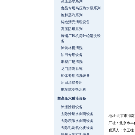
高压热水系列
食品专用高压热水泵系列
饱和蒸汽系列
铸造清壳清理设备
高压防爆系列
炼钢厂风机房叶轮清洗设
备
涂装格栅清洗
油田专用设备
雕塑广场清洗
龙门清洗系统
船体专用清洗设备
油田清腊专用
拖车式冷热水机
超高压水射流设备
除漆除锈设备
去除涂层水剥离设备
地址:北京市海淀
去除积碳水剥离设备
厂址：北京市丰
去除毛刺氧化皮设备
联系人：李玉柱
建筑水泥打毛设备