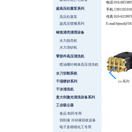
电话:010-685389
超高压柱塞泵系列
手机:139110331
传真:010-62199
高压柱塞泵
超高压喷嘴系列
E-mail:bjmsd@1
铸造清壳清理设备
水力脱壳机
水力清砂机
零部件高压清洗机
喷油嘴针阀体高压清洗机
水刀切割系统
MC3521
MH1713
干湿喷砂系列
xw系列
干冰清洗机
意大利激光清洗设备系列
工业吸尘器
食品.制药专用
切削液 冷却液回收设备
电子及精细化工专用