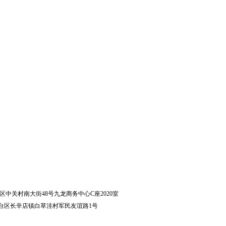
区中关村南大街48号九龙商务中心C座2020室
台区长辛店镇白草洼村军民友谊路1号