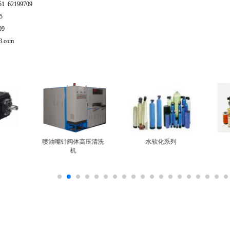
51 62199709
05
709
63.com
喷油嘴针阀体高压清洗
水软化系列
机