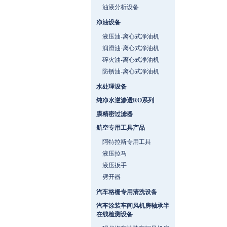
油液分析设备
净油设备
液压油-离心式净油机
润滑油-离心式净油机
碎火油-离心式净油机
防锈油-离心式净油机
水处理设备
纯净水逆渗透RO系列
膜精密过滤器
航空专用工具产品
阿特拉斯专用工具
液压拉马
液压扳手
劈开器
汽车格栅专用清洗设备
汽车涂装车间风机房轴承半
在线检测设备