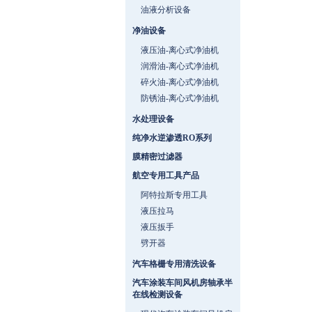
油液分析设备
净油设备
液压油-离心式净油机
润滑油-离心式净油机
碎火油-离心式净油机
防锈油-离心式净油机
水处理设备
纯净水逆渗透RO系列
膜精密过滤器
航空专用工具产品
阿特拉斯专用工具
液压拉马
液压扳手
劈开器
汽车格栅专用清洗设备
汽车涂装车间风机房轴承半
在线检测设备